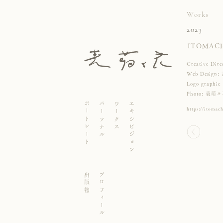
Works
2023
ITOMAC
Cr
eative Di
Web Design:
Logo graphic
Photo: 表萌
ポートレート
エキシビジョン
パーソナル
ワークス
https://itomac
プロフィール
出版物