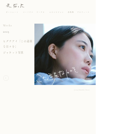
ポートレート
パーソナル
ワークス
エキシビジョン
出版物
プロフィール
Works
2023
ヒグチアイ「この退屈
な日々を」
ジャケット写真
​©2024
Momoka Omote