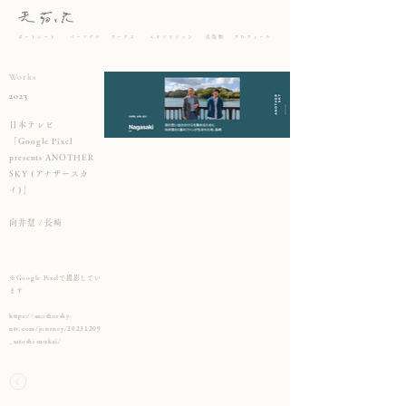
ポートレート
パーソナル
ワークス
エキシビジョン
出版物
プロフィール
Works
2023
日本テレビ
「Google Pixel
presents ANOTHER
SKY (アナザースカ
イ)」
向井慧 / 長崎
※Google Pixelで撮影してい
ます
https://anothersky-
ntv.com/journey/20231209
_satoshi-mukai/