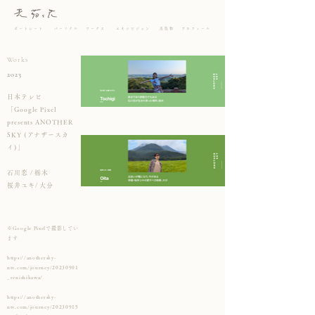
ポートレート
パーソナル
ワークス
エキシビジョン
出版物
プロフィール
Works
2023
日本テレビ
「Google Pixel
presents ANOTHER
SKY (アナザースカ
イ)」
石川恋 / 栃木
桜井ユキ/ 大分
※Google Pixelで撮影してい
ます
https://anothersky-
ntv.com/journey/20230901
_renishikawa/
https://anothersky-
ntv.com/journey/20230915